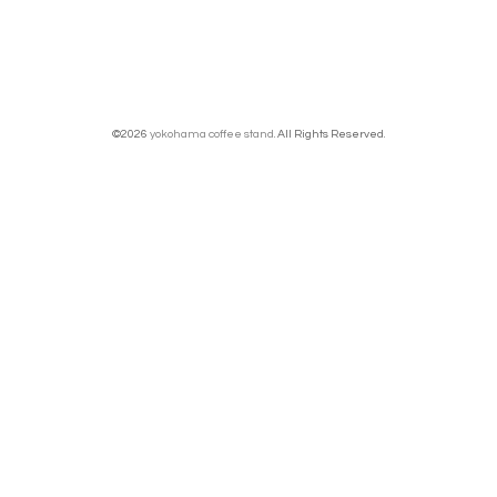
©2026
yokohama coffee stand
. All Rights Reserved.