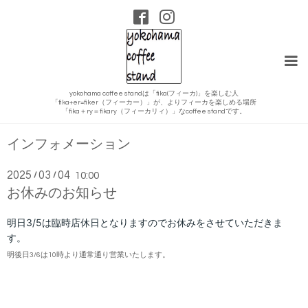
yokohama coffee standは「fika(フィーカ)」を楽しむ人
「fika+er=fiker（フィーカー）」が、よりフィーカを楽しめる場所
「fika＋ry＝fikary（フィーカリィ）」なcoffee standです。
インフォメーション
2025
03
04
/
/
10:00
お休みのお知らせ
明日3/5
は臨時店休日となりますのでお休みをさせていただきま
す。
明後日3/6
は10時より通常通り営業いたします。