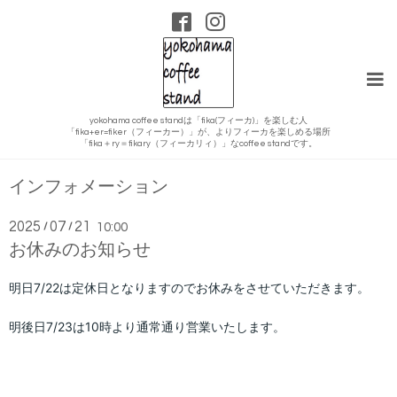
yokohama coffee standは「fika(フィーカ)」を楽しむ人
「fika+er=fiker（フィーカー）」が、よりフィーカを楽しめる場所
「fika＋ry＝fikary（フィーカリィ）」なcoffee standです。
インフォメーション
2025
07
21
/
/
10:00
お休みのお知らせ
明日7/22
は定休日となりますのでお休みをさせていただきます。
明後日7/23
は10時より通常通り営業いたします。