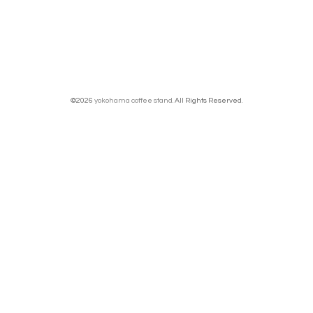
©2026
yokohama coffee stand
. All Rights Reserved.