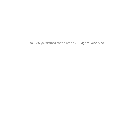
©2026
yokohama coffee stand
. All Rights Reserved.