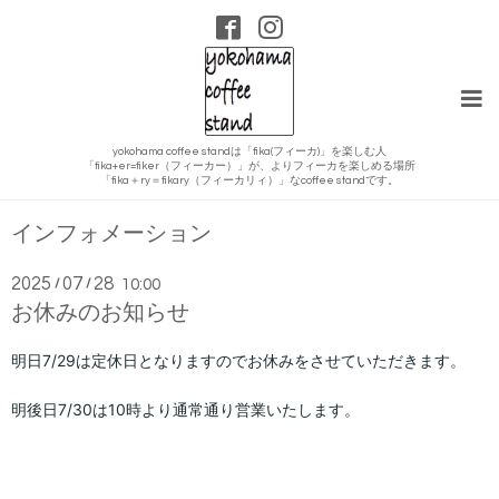
yokohama coffee standは「fika(フィーカ)」を楽しむ人
「fika+er=fiker（フィーカー）」が、よりフィーカを楽しめる場所
「fika＋ry＝fikary（フィーカリィ）」なcoffee standです。
インフォメーション
2025
07
28
/
/
10:00
お休みのお知らせ
明日7/29
は定休日となりますのでお休みをさせていただきます。
明後日7/30
は10時より通常通り営業いたします。