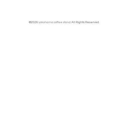
©2026
yokohama coffee stand
. All Rights Reserved.