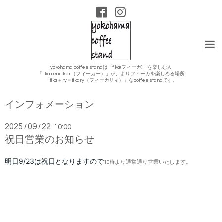
yokohama coffee standは「fika(フィーカ)」を楽しむ人
「fika+er=fiker（フィーカー）」が、よりフィーカを楽しめる場所
「fika＋ry＝fikary（フィーカリィ）」なcoffee standです。
インフォメーション
2025
09
22
/
/
10:00
祝日営業のお知らせ
明日9/23
は祝日となりますので
10時より通常通り営業いたします。