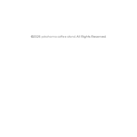
©2026
yokohama coffee stand
. All Rights Reserved.