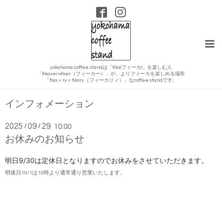
yokohama coffee standは「fika(フィーカ)」を楽しむ人
「fika+er=fiker（フィーカー）」が、よりフィーカを楽しめる場所
「fika＋ry＝fikary（フィーカリィ）」なcoffee standです。
インフォメーション
2025
09
29
/
/
10:00
お休みのお知らせ
明日9/30
は定休日となりますのでお休みをさせていただきます。
明後日10/1
は10時より通常通り営業いたします。