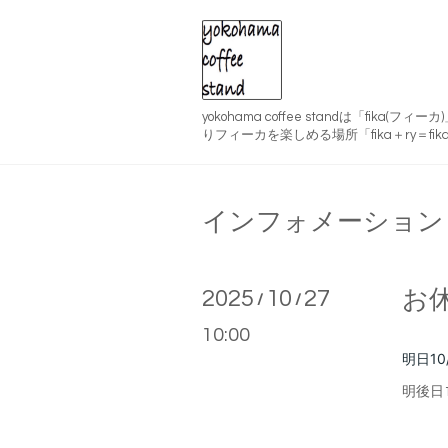
yokohama coffee standは「fika(
りフィーカを楽しめる場所「fika＋ry＝fika
インフォメーション
2025
10
27
お
/
/
10:00
明日10
明後日1