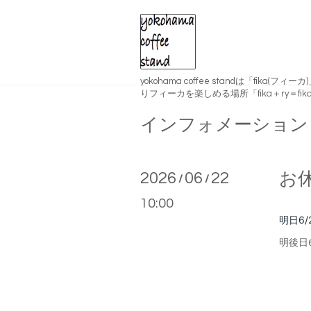
yokohama coffee standは「fika(
りフィーカを楽しめる場所「fika＋ry＝fika
インフォメーション
2026
06
22
お
/
/
10:00
明日6/
明後日