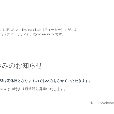
フィーカ)」を楽しむ人「fika+er=fiker（フィーカー）」が、よ
ry（フィーカリィ）」なcoffee standです。
休みのお知らせ
23
は定休日となりますのでお休みをさせていただきます。
6
/24
は10時より通常通り営業いたします。
©2026
yokoha