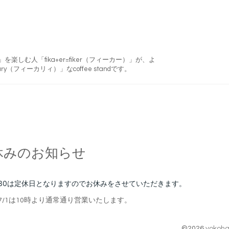
フィーカ)」を楽しむ人「fika+er=fiker（フィーカー）」が、よ
ry（フィーカリィ）」なcoffee standです。
休みのお知らせ
30
は定休日となりますのでお休みをさせていただきます。
7
/1
は10時より通常通り営業いたします。
©2026
yokoha