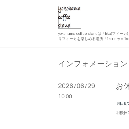
yokohama coffee standは「fika(
りフィーカを楽しめる場所「fika＋ry＝fika
インフォメーション
2026
06
29
お
/
/
10:00
明日6/
明後日