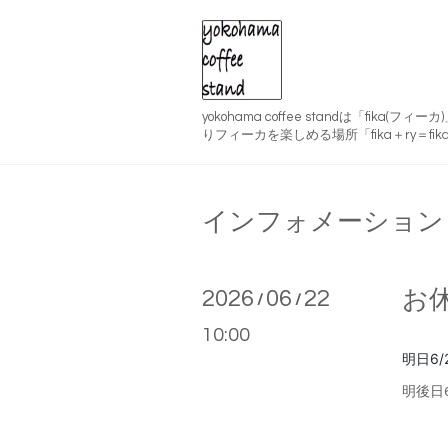
yokohama coffee standは「fika(
りフィーカを楽しめる場所「fika＋ry＝fika
インフォメーション
2026
06
22
お
/
/
10:00
明日6/
明後日